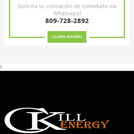
¡Solicita tu cotización de inmediato via
Whatsapp!
809-728-2892
LLAMA AHORA!
X