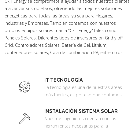
Ckill Energy se compromete a ayudar a todos nuestros clientes
a alcanzar sus objetivos, ofreciendo las mejores soluciones
energéticas para todas las áreas, ya sea para Hogares,
Industrias y Empresas. También contamos con nuestros
propios equipos solares marca "Ckill Energy" tales como:
Paneles Solares, Diferentes tipos de inversores on Grid y off
Grid, Controladores Solares, Batería de Gel, Lithium,
contenedores solares, Caja de combinación PV, entre otros.
IT TECNOLOGÍA
La tecnología es una de nuestras áreas
más fuertes, es por eso que contamos
con Ckill Technology Group SRL., Para
brindar los mejores servicios para la
INSTALACIÓN SISTEMA SOLAR
instalación de Centrales Telefónicas IP,
Nuestros Ingenieros cuentan con las
Diseño de Páginas Web, Venta de
herramientas necesarias para la
Dominios y Hosting, Instalación de Fibra
realización de todos nuestros proyectos,