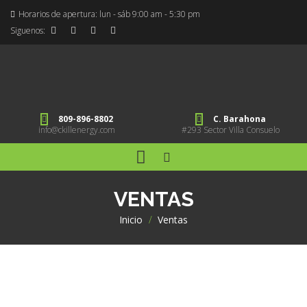
Horarios de apertura: lun - sáb 9:00 am - 5:30 pm
Siguenos:
809-896-8802
C. Barahona
info@ckillenergy.com
#293 Sector Villa Consuelo
VENTAS
Inicio
>
Ventas