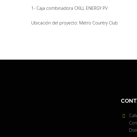
1- Caja combinadora CKILL ENERGY PV
Ubicación del proyecto: Metro Country Club
CONT
Call
Con
Dom