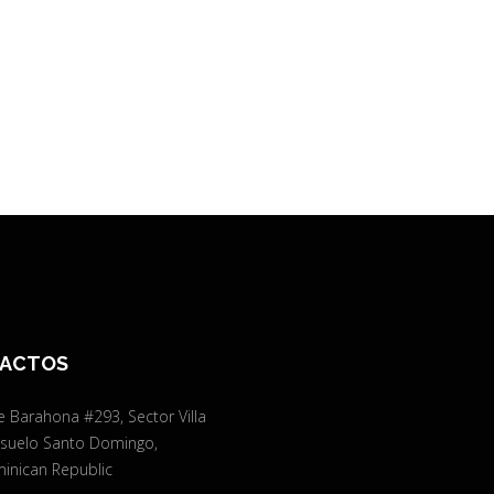
ACTOS
e Barahona #293, Sector Villa
suelo Santo Domingo,
inican Republic