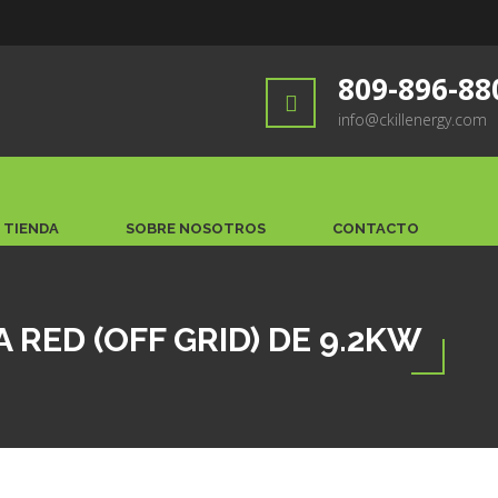
809-896-88
info@ckillenergy.com
TIENDA
SOBRE NOSOTROS
CONTACTO
 RED (OFF GRID) DE 9.2KW