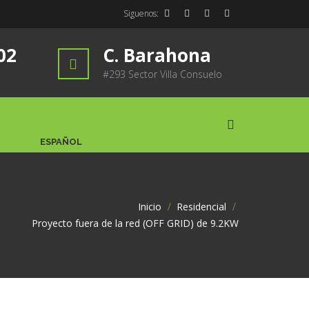
Siguenos:
02
C. Barahona
#293 Sector Villa Consuelo
ESPAÑOL
Inicio
>
Residencial
>
Proyecto fuera de la red (OFF GRID) de 9.2KW