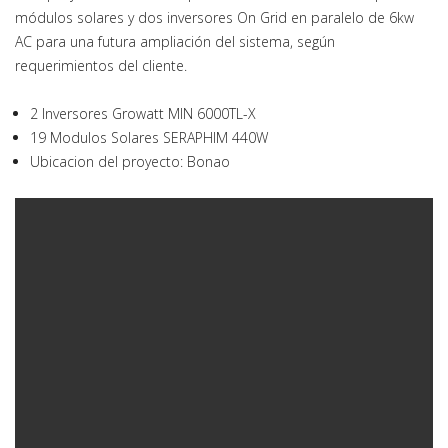
módulos solares y dos inversores On Grid en paralelo de 6kw
AC para una futura ampliación del sistema, según
requerimientos del cliente.
2 Inversores Growatt MIN 6000TL-X
19 Modulos Solares SERAPHIM 440W
Ubicacion del proyecto: Bonao