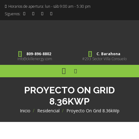
Horarios de apertura: lun - sáb 9:00 am - 5:30 pm
Siguenos:
809-896-8802
C. Barahona
info@ckillenergy.com
#293 Sector Villa Consuelo
PROYECTO ON GRID
8.36KWP
Inicio
>
Residencial
>
Proyecto On Grid 8.36kWp