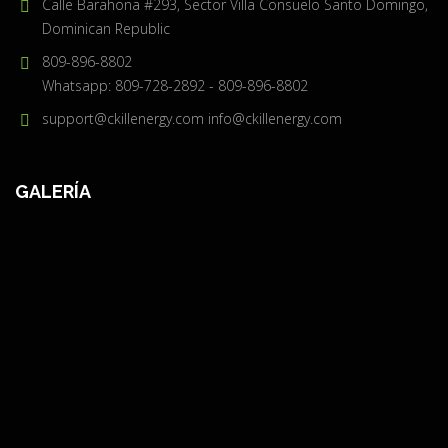
Calle Barahona #293, Sector Villa Consuelo Santo Domingo,
Dominican Republic
809-896-8802
Whatsapp: 809-728-2892 - 809-896-8802
support@ckillenergy.com
info@ckillenergy.com
GALERÍA