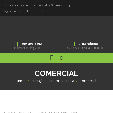
Horarios de apertura: lun - sáb 9:00 am - 5:30 pm
Siguenos:
809-896-8802
C. Barahona
info@ckillenergy.com
#293 Sector Villa Consuelo
COMERCIAL
Inicio
>
Energía Solar Fotovoltaica
>
Comercial
NUEVA ENERGÍA RENOVABLE FOTOVOLTAICA.