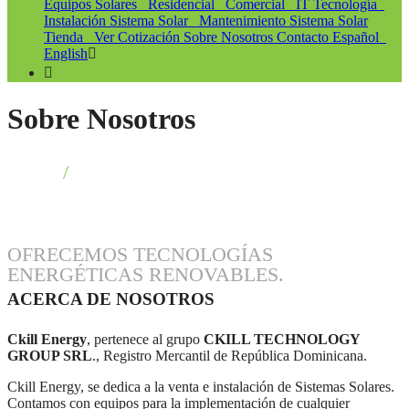
Equipos Solares
Residencial
Comercial
IT Tecnología
Instalación Sistema Solar
Mantenimiento Sistema Solar
Tienda
Ver Cotización
Sobre Nosotros
Contacto
Español
English
Skip
Sobre Nosotros
to
content
Inicio
>
Sobre Nosotros
OFRECEMOS TECNOLOGÍAS
ENERGÉTICAS RENOVABLES.
ACERCA DE NOSOTROS
Ckill Energy
, pertenece al grupo
CKILL TECHNOLOGY
GROUP SRL
., Registro Mercantil de República Dominicana.
Ckill Energy, se dedica a la venta e instalación de Sistemas Solares.
Contamos con equipos para la implementación de cualquier