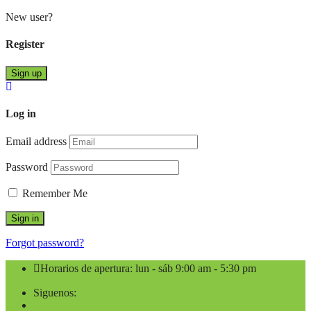
New user?
Register
Sign up
Log in
Email address
Password
Remember Me
Sign in
Forgot password?
Horarios de apertura: lun - sáb 9:00 am - 5:30 pm
Siguenos:
facebook