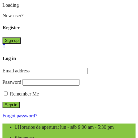
Loading
New user?
Register
Sign up
Log in
Email address
Password
Remember Me
Forgot password?
Horarios de apertura: lun - sáb 9:00 am - 5:30 pm
Siguenos: