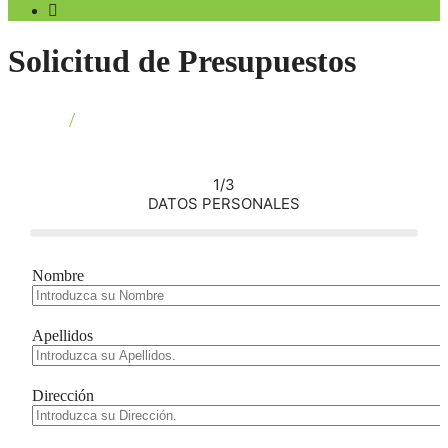
Skip
Solicitud de Presupuestos
to
content
Inicio
>
Solicitud de Presupuestos
1/3
DATOS PERSONALES
Nombre
Apellidos
Dirección